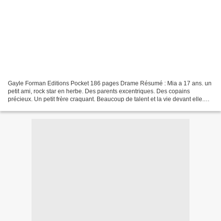
Gayle Forman Editions Pocket 186 pages Drame Résumé : Mia a 17 ans. un
petit ami, rock star en herbe. Des parents excentriques. Des copains
précieux. Un petit frère craquant. Beaucoup de talent et la vie devant elle.
Quand, un jour, tout s'arrête. Tous...