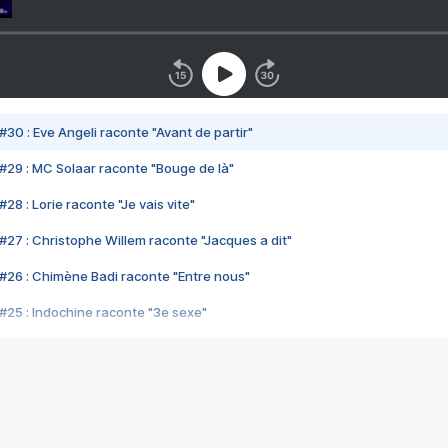
#30 : Eve Angeli raconte "Avant de partir"
#29 : MC Solaar raconte "Bouge de là"
28 : Lorie raconte "Je vais vite"
#27 : Christophe Willem raconte "Jacques a dit"
#26 : Chimène Badi raconte "Entre nous"
#25 : Indochine raconte "3e sexe"
#24 : Zaho raconte "C'est chelou"
#23 : Patrick Bruel raconte "Au café des délices"
#22 : Kyo raconte "Le chemin"