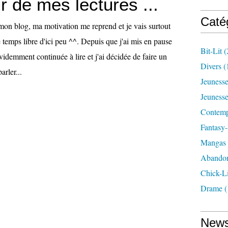
ur de mes lectures ...
Caté
 mon blog, ma motivation me reprend et je vais surtout
 temps libre d'ici peu ^^. Depuis que j'ai mis en pause
Bit-Lit
(
videmment continuée à lire et j'ai décidée de faire un
Divers
(
arler...
Jeuness
Jeunesse
Contemp
Fantasy
Mangas
Abando
Chick-Li
Drame
(
News