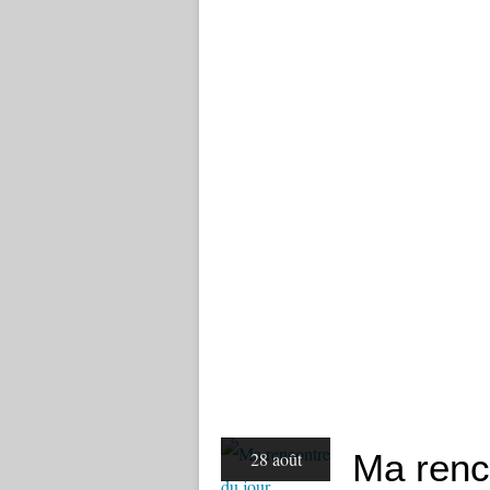
Ma renco
28 août