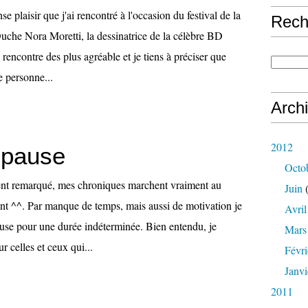
e plaisir que j'ai rencontré à l'occasion du festival de la
Rech
he Nora Moretti, la dessinatrice de la célèbre BD
rencontre des plus agréable et je tiens à préciser que
e personne...
Arch
2012
 pause
Octo
ent remarqué, mes chroniques marchent vraiment au
Juin
(
nt ^^. Par manque de temps, mais aussi de motivation je
Avril
se pour une durée indéterminée. Bien entendu, je
Mars
ur celles et ceux qui...
Févri
Janvi
2011