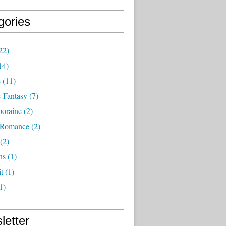
gories
22)
14)
e
(11)
-Fantasy
(7)
oraine
(2)
-Romance
(2)
(2)
ns
(1)
t
(1)
1)
letter