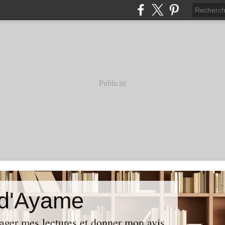
Publicité
 d'Ayame
tager mes lectures et donner mon avis.