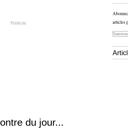
Abonnez-
articles 
Publicité
Artic
ntre du jour...