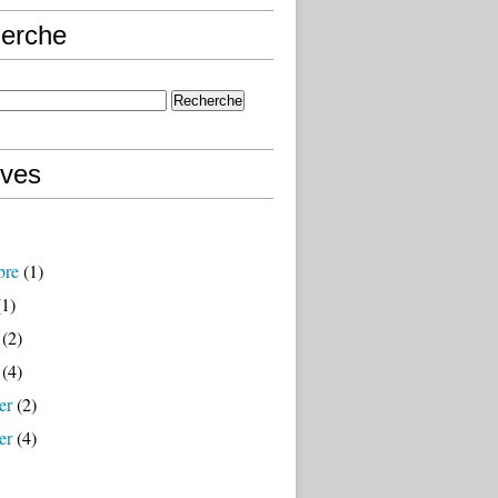
erche
ives
bre
(1)
1)
(2)
(4)
er
(2)
er
(4)