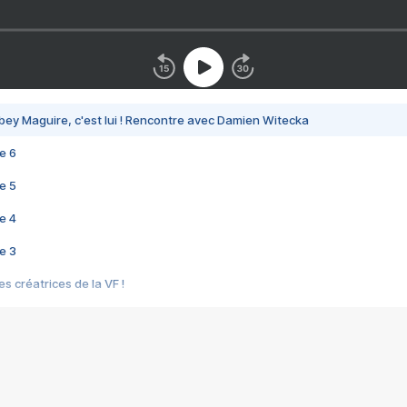
bey Maguire, c'est lui ! Rencontre avec Damien Witecka
e 6
e 5
e 4
e 3
s créatrices de la VF !
e 2
e 1
e Mektoub My Love arrive enfin ! Rencontre avec Shaïn Boumedine et Sal