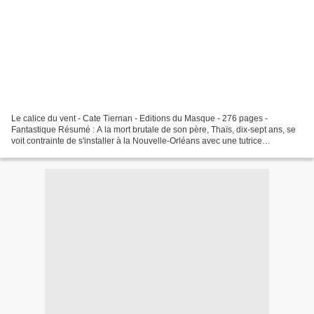
Le calice du vent - Cate Tiernan - Editions du Masque - 276 pages -
Fantastique Résumé : A la mort brutale de son père, Thaïs, dix-sept ans, se
voit contrainte de s'installer à la Nouvelle-Orléans avec une tutrice
excentrique qu'elle n'a jamais vue de...