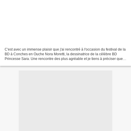
C'est avec un immense plaisir que j'ai rencontré à l'occasion du festival de la
BD à Conches en Ouche Nora Moretti, la dessinatrice de la célèbre BD
Princesse Sara. Une rencontre des plus agréable et je tiens à préciser que
Nora Moretti est une personne...