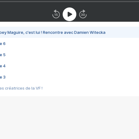
bey Maguire, c'est lui ! Rencontre avec Damien Witecka
e 6
e 5
e 4
e 3
s créatrices de la VF !
e 2
e 1
e Mektoub My Love arrive enfin ! Rencontre avec Shaïn Boumedine et Sal
i : après Toni en famille